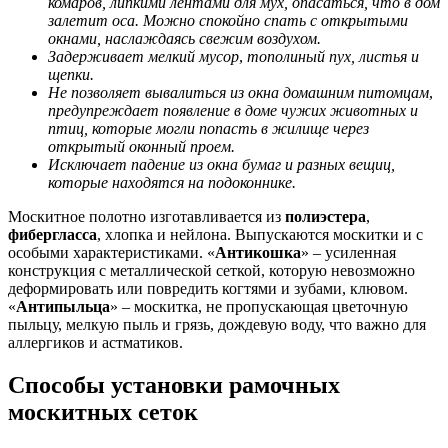
комаров, липкими лентами для мух, опасаться, что в дом
залетит оса.
Можно спокойно спать с открытыми
окнами, наслаждаясь свежим воздухом.
Задерживает мелкий мусор
,
тополиный пух, листья и
щепки.
Не позволяет вывалиться из окна домашним питомцам
,
предупреждает появление в доме чужих животных и
птиц, которые могли попасть в жилище через
открытый оконный проем.
Исключает падение из окна бумаг и разных вещиц,
которые находятся на подоконнике.
Москитное полотно изготавливается из
полиэстера
,
фибергласса
, хлопка и нейлона. Выпускаются москитки и с
особыми характеристиками. «
Антикошка
» – усиленная
конструкция с металлической сеткой, которую невозможно
деформировать или повредить когтями и зубами, клювом.
«
Антипыльца
» – москитка, не пропускающая цветочную
пыльцу, мелкую пыль и грязь, дождевую воду, что важно для
аллергиков и астматиков.
Способы установки рамочных
москитных сеток