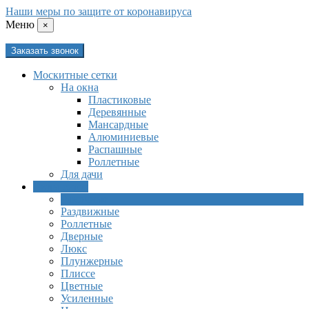
Наши меры по защите от коронавируса
Mеню
×
Заказать звонок
Москитные сетки
На окна
Пластиковые
Деревянные
Мансардные
Алюминиевые
Распашные
Роллетные
Для дачи
Виды сеток
Рамочные
Раздвижные
Роллетные
Дверные
Люкс
Плунжерные
Плиссе
Цветные
Усиленные