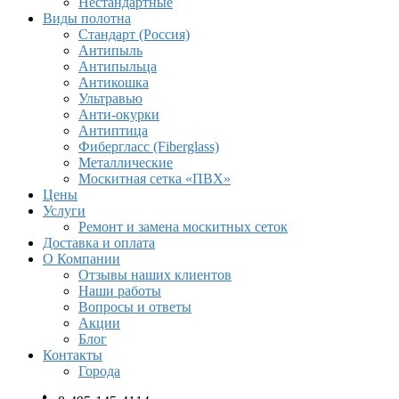
Нестандартные
Виды полотна
Стандарт (Россия)
Антипыль
Антипыльца
Антикошка
Ультравью
Анти-окурки
Антиптица
Фибергласс (Fiberglass)
Металлические
Москитная сетка «ПВХ»
Цены
Услуги
Ремонт и замена москитных сеток
Доставка и оплата
О Компании
Отзывы наших клиентов
Наши работы
Вопросы и ответы
Акции
Блог
Контакты
Города